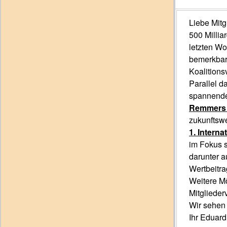
Liebe Mitgl
500 Millia
letzten Wo
bemerkbar 
Koalition
Parallel d
spannende
Remmers 
zukunftswe
1. Intern
im Fokus s
darunter a
Wertbeitra
Weitere Mö
Mitgliede
Wir sehen
Ihr Eduar