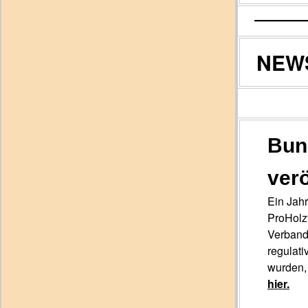
NEW
Bun
verö
Ein Jahr
ProHolzf
Verband
regulati
wurden,
hier.