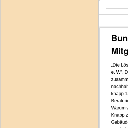
Bun
Mitg
„Die Lös
e. V.“
. 
zusamme
nachhalt
knapp 18
Berater
Warum w
Knapp zw
Gebäude