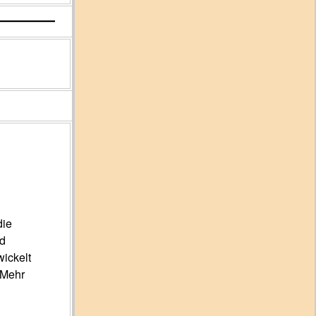
die
nd
wickelt
 Mehr