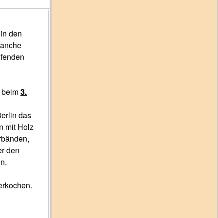
 in den
ranche
ufenden
 beim
3.
erlin das
n mit Holz
erbänden,
er den
n.
erkochen.