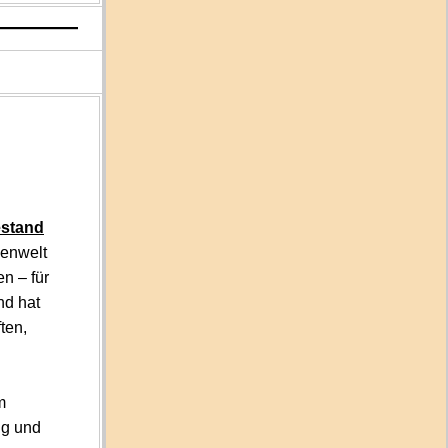
estand
ienwelt
n – für
nd hat
ten,
m
ig und