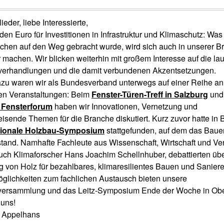
ieder, liebe Interessierte,
rden Euro für Investitionen in Infrastruktur und Klimaschutz: Was
chen auf den Weg gebracht wurde, wird sich auch in unserer B
machen. Wir blicken weiterhin mit großem Interesse auf die la
sverhandlungen und die damit verbundenen Akzentsetzungen.
azu waren wir als Bundesverband unterwegs auf einer Reihe an
n Veranstaltungen: Beim
Fenster-Türen-Treff in Salzburg
und
Fensterforum
haben wir Innovationen, Vernetzung und
isende Themen für die Branche diskutiert. Kurz zuvor hatte in B
ationale Holzbau-Symposium
stattgefunden, auf dem das Baue
tand. Namhafte Fachleute aus Wissenschaft, Wirtschaft und V
uch Klimaforscher Hans Joachim Schellnhuber, debattierten üb
g von Holz für bezahlbares, klimaresilientes Bauen und Saniere
glichkeiten zum fachlichen Austausch bieten unsere
rversammlung und das Leitz-Symposium Ende der Woche in Ob
 uns!
d Appelhans