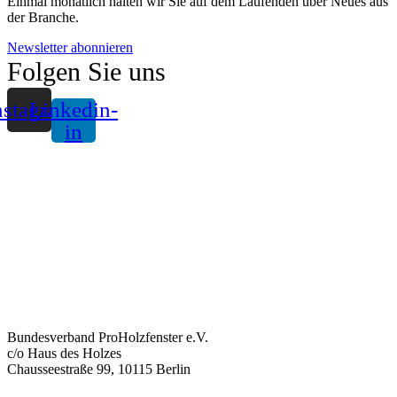
Einmal monatlich halten wir Sie auf dem Laufenden über Neues aus
der Branche.
Newsletter abonnieren
Folgen Sie uns
nstagram
Linkedin-
in
Bundesverband ProHolzfenster e.V.
c/o Haus des Holzes
Chausseestraße 99, 10115 Berlin