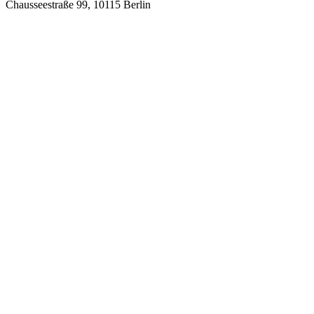
Chausseestraße 99, 10115 Berlin
info@proholzfenster.de