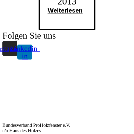
2013
Weiterlesen
Folgen Sie uns
nstagram
Linkedin-
in
Bundesverband ProHolzfenster e.V.
c/o Haus des Holzes