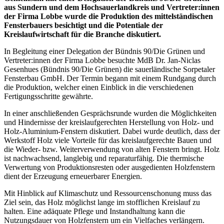
aus Sundern und dem Hochsauerlandkreis und Vertreter:innen
der Firma Lobbe wurde die Produktion des mittelständischen
Fensterbauers besichtigt und die Potentiale der
Kreislaufwirtschaft für die Branche diskutiert.
In Begleitung einer Delegation der Bündnis 90/Die Grünen und
Vertreter:innen der Firma Lobbe besuchte MdB Dr. Jan-Niclas
Gesenhues (Bündnis 90/Die Grünen) die sauerländische Sorpetaler
Fensterbau GmbH. Der Termin begann mit einem Rundgang durch
die Produktion, welcher einen Einblick in die verschiedenen
Fertigungsschritte gewährte.
In einer anschließenden Gesprächsrunde wurden die Möglichkeiten
und Hindernisse der kreislaufgerechten Herstellung von Holz- und
Holz-Aluminium-Fenstern diskutiert. Dabei wurde deutlich, dass der
Werkstoff Holz viele Vorteile für das kreislaufgerechte Bauen und
die Wieder- bzw. Weiterverwendung von alten Fenstern bringt. Holz
ist nachwachsend, langlebig und reparaturfähig. Die thermische
Verwertung von Produktionsresten oder ausgedienten Holzfenstern
dient der Erzeugung erneuerbarer Energien.
Mit Hinblick auf Klimaschutz und Ressourcenschonung muss das
Ziel sein, das Holz möglichst lange im stofflichen Kreislauf zu
halten. Eine adäquate Pflege und Instandhaltung kann die
Nutzungsdauer von Holzfenstern um ein Vielfaches verlängern.