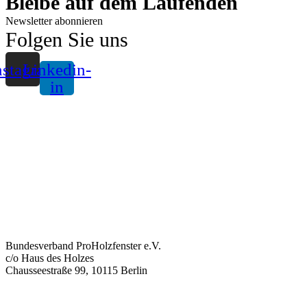
Bleibe auf dem Laufenden
Newsletter abonnieren
Folgen Sie uns
nstagram
Linkedin-
in
Bundesverband ProHolzfenster e.V.
c/o Haus des Holzes
Chausseestraße 99, 10115 Berlin
info@proholzfenster.de