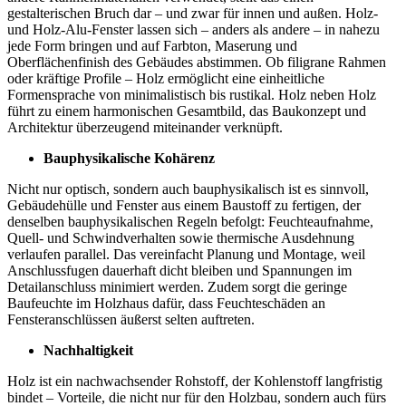
gestalterischen Bruch dar – und zwar für innen und außen. Holz-
und Holz-Alu-Fenster lassen sich – anders als andere – in nahezu
jede Form bringen und auf Farbton, Maserung und
Oberflächenfinish des Gebäudes abstimmen. Ob filigrane Rahmen
oder kräftige Profile – Holz ermöglicht eine einheitliche
Formensprache von minimalistisch bis rustikal. Holz neben Holz
führt zu einem harmonischen Gesamtbild, das Baukonzept und
Architektur überzeugend miteinander verknüpft.
Bauphysikalische Kohärenz
Nicht nur optisch, sondern auch bauphysikalisch ist es sinnvoll,
Gebäudehülle und Fenster aus einem Baustoff zu fertigen, der
denselben bauphysikalischen Regeln befolgt: Feuchteaufnahme,
Quell- und Schwindverhalten sowie thermische Ausdehnung
verlaufen parallel. Das vereinfacht Planung und Montage, weil
Anschlussfugen dauerhaft dicht bleiben und Spannungen im
Detailanschluss minimiert werden. Zudem sorgt die geringe
Baufeuchte im Holzhaus dafür, dass Feuchteschäden an
Fensteranschlüssen äußerst selten auftreten.
Nachhaltigkeit
Holz ist ein nachwachsender Rohstoff, der Kohlenstoff langfristig
bindet – Vorteile, die nicht nur für den Holzbau, sondern auch fürs