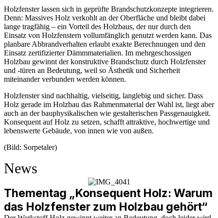
Holzfenster lassen sich in geprüfte Brandschutzkonzepte integrieren.
Denn: Massives Holz verkohlt an der Oberfläche und bleibt dabei
lange tragfähig – ein Vorteil des Holzbaus, der nur durch den
Einsatz von Holzfenstern vollumfänglich genutzt werden kann. Das
planbare Abbrandverhalten erlaubt exakte Berechnungen und den
Einsatz zertifizierter Dämmmaterialien. Im mehrgeschossigen
Holzbau gewinnt der konstruktive Brandschutz durch Holzfenster
und -türen an Bedeutung, weil so Ästhetik und Sicherheit
miteinander verbunden werden können.
Holzfenster sind nachhaltig, vielseitig, langlebig und sicher. Dass
Holz gerade im Holzbau das Rahmenmaterial der Wahl ist, liegt aber
auch an der bauphysikalischen wie gestalterischen Passgenauigkeit.
Konsequent auf Holz zu setzen, schafft attraktive, hochwertige und
lebenswerte Gebäude, von innen wie von außen.
(Bild: Sorpetaler)
News
Thementag „Konsequent Holz: Warum
das Holzfenster zum Holzbau gehört“
Der Werkstoff Holz gewinnt weiter an Bedeutung, doch leider wird