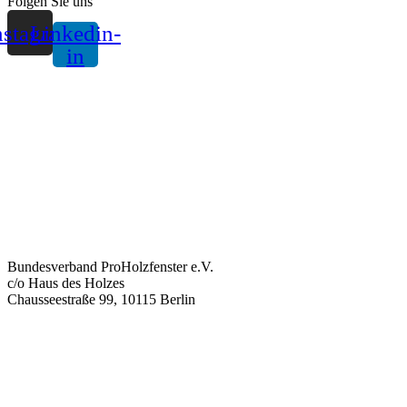
Folgen Sie uns
nstagram
Linkedin-
in
Bundesverband ProHolzfenster e.V.
c/o Haus des Holzes
Chausseestraße 99, 10115 Berlin
info@proholzfenster.de