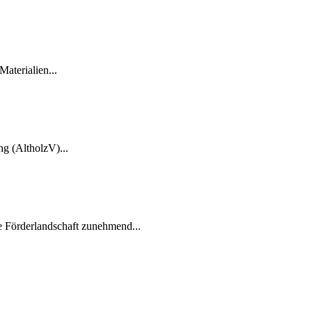
aterialien...
g (AltholzV)...
ie Förderlandschaft zunehmend...