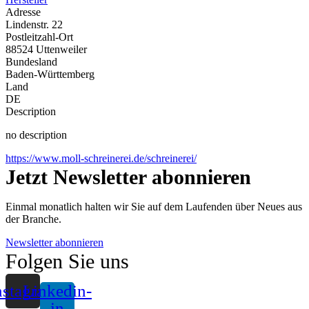
Adresse
Lindenstr. 22
Postleitzahl-Ort
88524 Uttenweiler
Bundesland
Baden-Württemberg
Land
DE
Description
no description
https://www.moll-schreinerei.de/schreinerei/
Jetzt Newsletter abonnieren
Einmal monatlich halten wir Sie auf dem Laufenden über Neues aus
der Branche.
Newsletter abonnieren
Folgen Sie uns
nstagram
Linkedin-
in