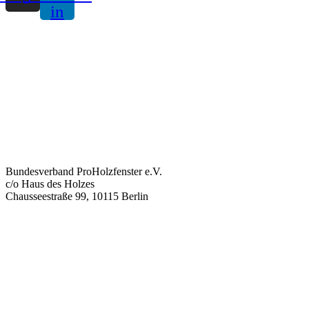
in
Bundesverband ProHolzfenster e.V.
c/o Haus des Holzes
Chausseestraße 99, 10115 Berlin
info@proholzfenster.de