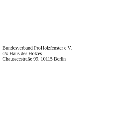
Bundesverband ProHolzfenster e.V.
c/o Haus des Holzes
Chausseestraße 99, 10115 Berlin
info@proholzfenster.de